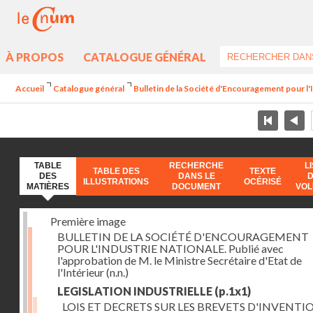
À PROPOS
CATALOGUE GÉNÉRAL
Accueil
Catalogue général
Bulletin de la Société d'Encouragement pour l'
TABLE
RECHERCHE
L
TABLE DES
TEXTE
DES
DANS LE
ILLUSTRATIONS
OCÉRISÉ
MATIÈRES
DOCUMENT
VO
Première image
BULLETIN DE LA SOCIÉTÉ D'ENCOURAGEMENT
POUR L'INDUSTRIE NATIONALE. Publié avec
l'approbation de M. le Ministre Secrétaire d'Etat de
l'Intérieur
(n.n.)
LEGISLATION INDUSTRIELLE
(p.1x1)
LOIS ET DECRETS SUR LES BREVETS D'INVENTI