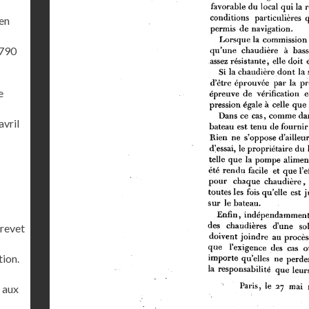
'en
1790
e
avril
brevet
tion.
r aux