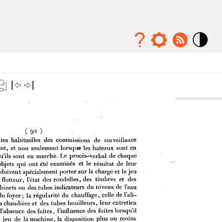
Mode
contraste
élévé