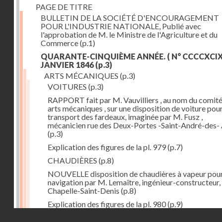
PAGE DE TITRE
BULLETIN DE LA SOCIÉTÉ D'ENCOURAGEMENT
POUR L'INDUSTRIE NATIONALE, Publié avec
l'approbation de M. le Ministre de l'Agriculture et du
Commerce
(p.1)
QUARANTE-CINQUIÈME ANNÉE. ( N° CCCCXCIX.
JANVIER 1846
(p.3)
ARTS MÉCANIQUES
(p.3)
VOITURES
(p.3)
RAPPORT fait par M. Vauvilliers , au nom du comité
arts mécaniques , sur une disposition de voiture pour
transport des fardeaux, imaginée par M. Fusz ,
mécanicien rue des Deux-Portes -Saint-André-des- 
(p.3)
Explication des figures de la pl. 979
(p.7)
CHAUDIÈRES
(p.8)
NOUVELLE disposition de chaudières à vapeur pour
navigation par M. Lemaître, ingénieur-constructeur, 
Chapelle-Saint-Denis
(p.8)
Explication des figures de la pl. 980
(p.9)
Droits réservés - CNAM
MACHINES-OUTILS
(p.12)