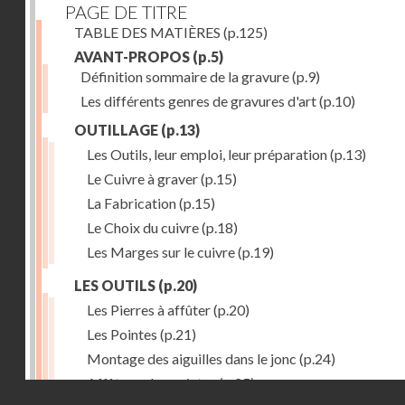
PAGE DE TITRE
TABLE DES MATIÈRES
(p.125)
AVANT-PROPOS
(p.5)
Définition sommaire de la gravure
(p.9)
Les différents genres de gravures d'art
(p.10)
OUTILLAGE
(p.13)
Les Outils, leur emploi, leur préparation
(p.13)
Le Cuivre à graver
(p.15)
La Fabrication
(p.15)
Le Choix du cuivre
(p.18)
Les Marges sur le cuivre
(p.19)
LES OUTILS
(p.20)
Les Pierres à affûter
(p.20)
Les Pointes
(p.21)
Montage des aiguilles dans le jonc
(p.24)
Affûtage des pointes
(p.25)
Droits réservés - CNAM