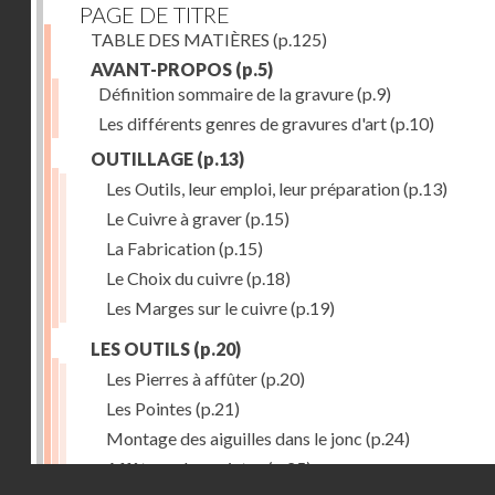
PAGE DE TITRE
TABLE DES MATIÈRES
(p.125)
AVANT-PROPOS
(p.5)
Définition sommaire de la gravure
(p.9)
Les différents genres de gravures d'art
(p.10)
OUTILLAGE
(p.13)
Les Outils, leur emploi, leur préparation
(p.13)
Le Cuivre à graver
(p.15)
La Fabrication
(p.15)
Le Choix du cuivre
(p.18)
Les Marges sur le cuivre
(p.19)
LES OUTILS
(p.20)
Les Pierres à affûter
(p.20)
Les Pointes
(p.21)
Montage des aiguilles dans le jonc
(p.24)
Affûtage des pointes
(p.25)
Droits réservés - CNAM