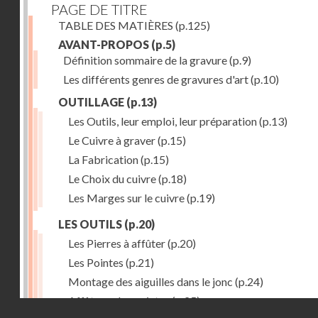
PAGE DE TITRE
TABLE DES MATIÈRES
(p.125)
AVANT-PROPOS
(p.5)
Définition sommaire de la gravure
(p.9)
Les différents genres de gravures d'art
(p.10)
OUTILLAGE
(p.13)
Les Outils, leur emploi, leur préparation
(p.13)
Le Cuivre à graver
(p.15)
La Fabrication
(p.15)
Le Choix du cuivre
(p.18)
Les Marges sur le cuivre
(p.19)
LES OUTILS
(p.20)
Les Pierres à affûter
(p.20)
Les Pointes
(p.21)
Montage des aiguilles dans le jonc
(p.24)
Affûtage des pointes
(p.25)
Droits réservés - CNAM