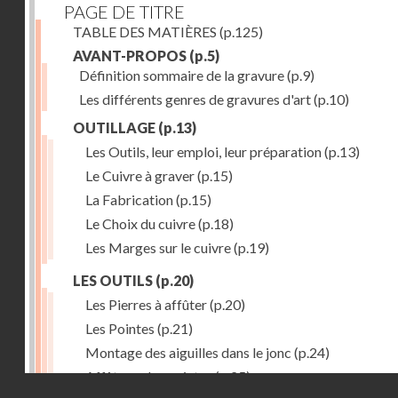
PAGE DE TITRE
TABLE DES MATIÈRES
(p.125)
AVANT-PROPOS
(p.5)
Définition sommaire de la gravure
(p.9)
Les différents genres de gravures d'art
(p.10)
OUTILLAGE
(p.13)
Les Outils, leur emploi, leur préparation
(p.13)
Le Cuivre à graver
(p.15)
La Fabrication
(p.15)
Le Choix du cuivre
(p.18)
Les Marges sur le cuivre
(p.19)
LES OUTILS
(p.20)
Les Pierres à affûter
(p.20)
Les Pointes
(p.21)
Montage des aiguilles dans le jonc
(p.24)
Affûtage des pointes
(p.25)
Droits réservés - CNAM