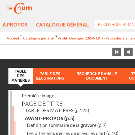
À PROPOS
CATALOGUE GÉNÉRAL
Accueil
Catalogue général
Profit, Georges (1854-19..) - Procédés élément
TABLE
TABLE DES
RECHERCHE DANS LE
T
DES
ILLUSTRATIONS
DOCUMENT
OC
MATIÈRES
Première image
PAGE DE TITRE
TABLE DES MATIÈRES
(p.125)
AVANT-PROPOS
(p.5)
Définition sommaire de la gravure
(p.9)
Les différents genres de gravures d'art
(p.10)