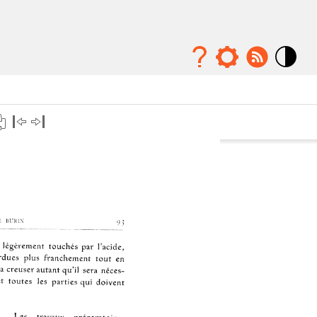
Mode
contraste
élévé