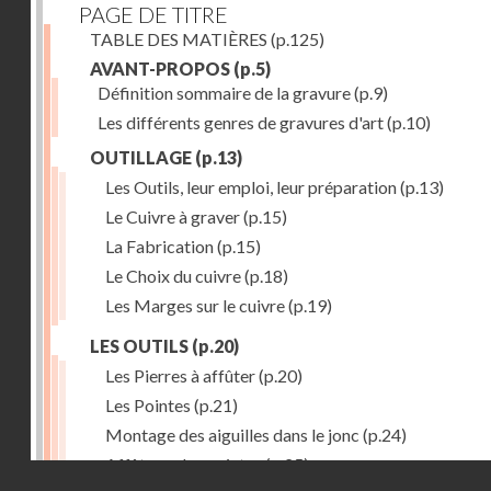
PAGE DE TITRE
TABLE DES MATIÈRES
(p.125)
AVANT-PROPOS
(p.5)
Définition sommaire de la gravure
(p.9)
Les différents genres de gravures d'art
(p.10)
OUTILLAGE
(p.13)
Les Outils, leur emploi, leur préparation
(p.13)
Le Cuivre à graver
(p.15)
La Fabrication
(p.15)
Le Choix du cuivre
(p.18)
Les Marges sur le cuivre
(p.19)
LES OUTILS
(p.20)
Les Pierres à affûter
(p.20)
Les Pointes
(p.21)
Montage des aiguilles dans le jonc
(p.24)
Affûtage des pointes
(p.25)
Droits réservés - CNAM