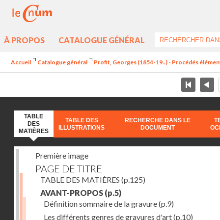
À PROPOS
CATALOGUE GÉNÉRAL
Accueil
Catalogue général
Profit, Georges (1854-19..) - Procédés élément
TABLE
TABLE DES
RECHERCHE DANS LE
T
DES
ILLUSTRATIONS
DOCUMENT
OC
MATIÈRES
Première image
PAGE DE TITRE
TABLE DES MATIÈRES
(p.125)
AVANT-PROPOS
(p.5)
Définition sommaire de la gravure
(p.9)
Les différents genres de gravures d'art
(p.10)