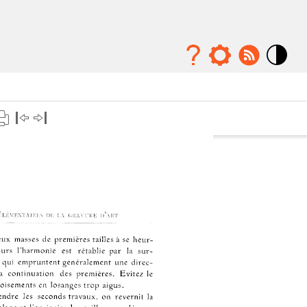
Mode
contraste
élévé