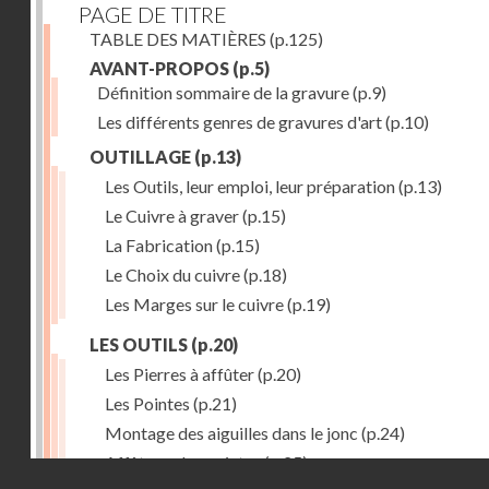
PAGE DE TITRE
TABLE DES MATIÈRES
(p.125)
AVANT-PROPOS
(p.5)
Définition sommaire de la gravure
(p.9)
Les différents genres de gravures d'art
(p.10)
OUTILLAGE
(p.13)
Les Outils, leur emploi, leur préparation
(p.13)
Le Cuivre à graver
(p.15)
La Fabrication
(p.15)
Le Choix du cuivre
(p.18)
Les Marges sur le cuivre
(p.19)
LES OUTILS
(p.20)
Les Pierres à affûter
(p.20)
Les Pointes
(p.21)
Montage des aiguilles dans le jonc
(p.24)
Affûtage des pointes
(p.25)
Droits réservés - CNAM