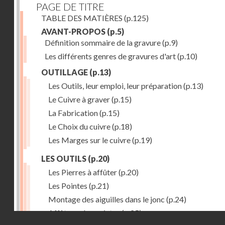
PAGE DE TITRE
TABLE DES MATIÈRES
(p.125)
AVANT-PROPOS
(p.5)
Définition sommaire de la gravure
(p.9)
Les différents genres de gravures d'art
(p.10)
OUTILLAGE
(p.13)
Les Outils, leur emploi, leur préparation
(p.13)
Le Cuivre à graver
(p.15)
La Fabrication
(p.15)
Le Choix du cuivre
(p.18)
Les Marges sur le cuivre
(p.19)
LES OUTILS
(p.20)
Les Pierres à affûter
(p.20)
Les Pointes
(p.21)
Montage des aiguilles dans le jonc
(p.24)
Affûtage des pointes
(p.25)
Droits réservés - CNAM