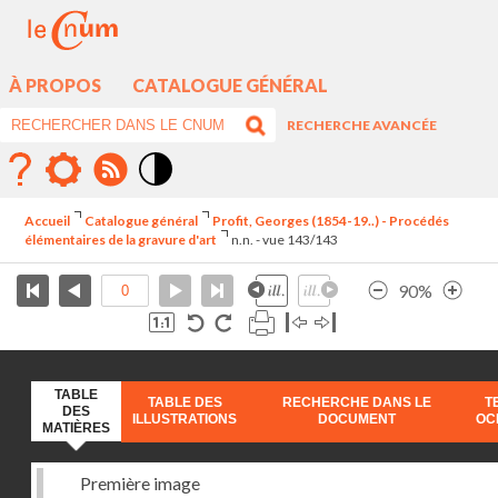
À PROPOS
CATALOGUE GÉNÉRAL
RECHERCHE AVANCÉE
Mode
contraste
Accueil
Catalogue général
Profit, Georges (1854-19..) - Procédés
élévé
élémentaires de la gravure d'art
n.n. - vue 143/143
90%
TABLE
TABLE DES
RECHERCHE DANS LE
T
DES
ILLUSTRATIONS
DOCUMENT
OC
MATIÈRES
Première image