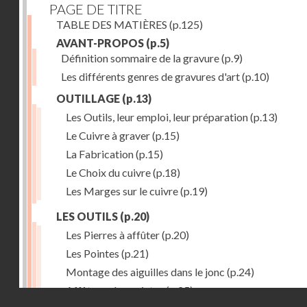
PAGE DE TITRE
TABLE DES MATIÈRES
(p.125)
AVANT-PROPOS
(p.5)
Définition sommaire de la gravure
(p.9)
Les différents genres de gravures d'art
(p.10)
OUTILLAGE
(p.13)
Les Outils, leur emploi, leur préparation
(p.13)
Le Cuivre à graver
(p.15)
La Fabrication
(p.15)
Le Choix du cuivre
(p.18)
Les Marges sur le cuivre
(p.19)
LES OUTILS
(p.20)
Les Pierres à affûter
(p.20)
Les Pointes
(p.21)
Montage des aiguilles dans le jonc
(p.24)
Affûtage des pointes
(p.25)
Droits réservés - CNAM