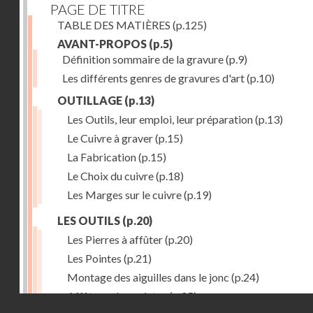
PAGE DE TITRE
TABLE DES MATIÈRES
(p.125)
AVANT-PROPOS
(p.5)
Définition sommaire de la gravure
(p.9)
Les différents genres de gravures d'art
(p.10)
OUTILLAGE
(p.13)
Les Outils, leur emploi, leur préparation
(p.13)
Le Cuivre à graver
(p.15)
La Fabrication
(p.15)
Le Choix du cuivre
(p.18)
Les Marges sur le cuivre
(p.19)
LES OUTILS
(p.20)
Les Pierres à affûter
(p.20)
Les Pointes
(p.21)
Montage des aiguilles dans le jonc
(p.24)
Affûtage des pointes
(p.25)
Droits réservés - CNAM