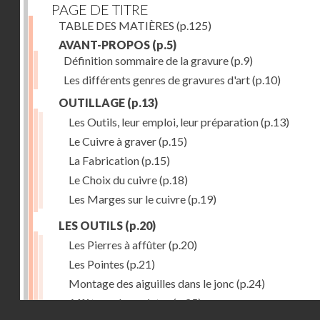
PAGE DE TITRE
TABLE DES MATIÈRES
(p.125)
AVANT-PROPOS
(p.5)
Définition sommaire de la gravure
(p.9)
Les différents genres de gravures d'art
(p.10)
OUTILLAGE
(p.13)
Les Outils, leur emploi, leur préparation
(p.13)
Le Cuivre à graver
(p.15)
La Fabrication
(p.15)
Le Choix du cuivre
(p.18)
Les Marges sur le cuivre
(p.19)
LES OUTILS
(p.20)
Les Pierres à affûter
(p.20)
Les Pointes
(p.21)
Montage des aiguilles dans le jonc
(p.24)
Affûtage des pointes
(p.25)
Droits réservés - CNAM