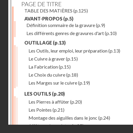
PAGE DE TITRE
TABLE DES MATIÈRES
(p.125)
AVANT-PROPOS
(p.5)
Définition sommaire de la gravure
(p.9)
Les différents genres de gravures d'art
(p.10)
OUTILLAGE
(p.13)
Les Outils, leur emploi, leur préparation
(p.13)
Le Cuivre à graver
(p.15)
La Fabrication
(p.15)
Le Choix du cuivre
(p.18)
Les Marges sur le cuivre
(p.19)
LES OUTILS
(p.20)
Les Pierres à affûter
(p.20)
Les Pointes
(p.21)
Montage des aiguilles dans le jonc
(p.24)
Affûtage des pointes
(p.25)
Droits réservés - CNAM