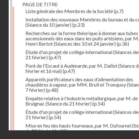
PAGE DE TITRE
Liste générale des Membres de la Société
(p.7)
Installation des nouveaux Membres du bureau et du 
(Séance du 10 janvier)
(p.23)
Recherches sur la forme théorique à donner aux tubes
ascensionnels des eaux dans les puits artésiens, par M.
Henri Bertot (Séances des 10 et 24 janvier)
(p.36)
Étude d'un projet de collège international (Séances des
21 février)
(p.47)
Pont de l'Escaut à Audenarde, par M. Dallot (Séance d
février et 16 mai)
(p.47)
Appareils purificateurs des eaux d'alimentation des
chaudières à vapeur, par MM. Brull et Tronquoy (Séan
7 février)
(p.48)
Enquête relative à l'industrie métallurgique, par M. de
Bruignac (Séance du 21 février)
(p.54)
Étude d'un projet de collège international (Séances des
21 février)
(p.54)
Mise en feu des hauts fourneaux, par M. Dufournel (S
du 21 février)
(p.55)
Droits réservés - CNAM