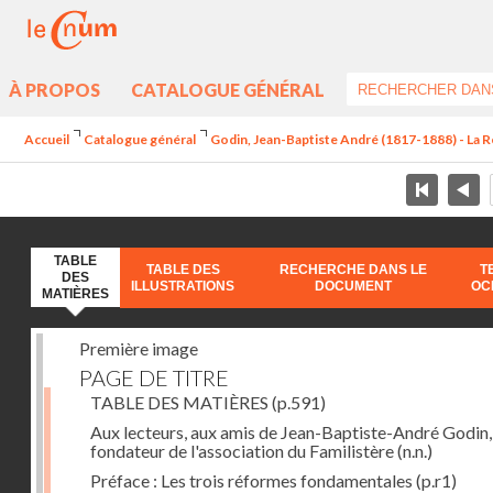
À PROPOS
CATALOGUE GÉNÉRAL
Accueil
Catalogue général
Godin, Jean-Baptiste André (1817-1888) - La Ré
TABLE
TABLE DES
RECHERCHE DANS LE
T
DES
ILLUSTRATIONS
DOCUMENT
OC
MATIÈRES
Première image
PAGE DE TITRE
TABLE DES MATIÈRES
(p.591)
Aux lecteurs, aux amis de Jean-Baptiste-André Godin,
fondateur de l'association du Familistère
(n.n.)
Préface : Les trois réformes fondamentales
(p.r1)