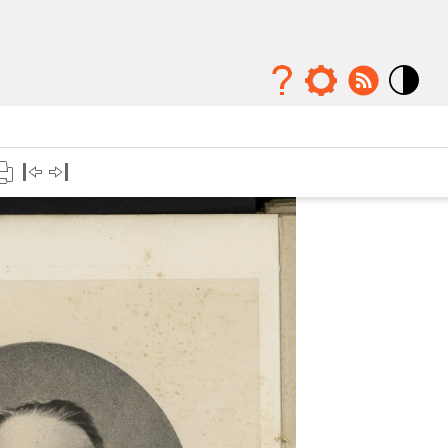
Mode
contraste
élévé