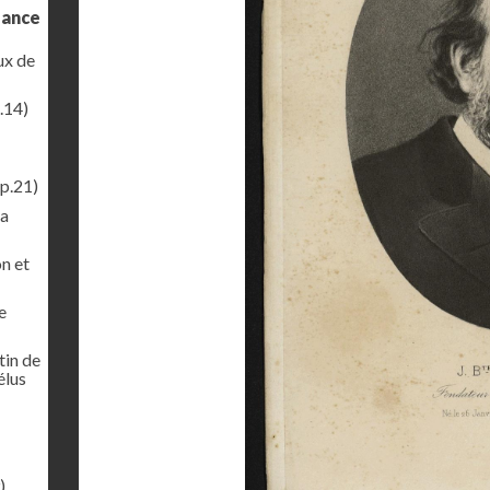
sance
ux de
.14)
p.21)
la
on et
e
tin de
élus
)