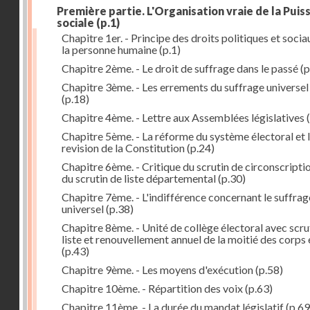
Première partie. L'Organisation vraie de la Puis
sociale
(p.1)
Chapitre 1er. - Principe des droits politiques et socia
la personne humaine
(p.1)
Chapitre 2ème. - Le droit de suffrage dans le passé
(p
Chapitre 3ème. - Les errements du suffrage universel
(p.18)
Chapitre 4ème. - Lettre aux Assemblées législatives
(
Chapitre 5ème. - La réforme du système électoral et 
revision de la Constitution
(p.24)
Chapitre 6ème. - Critique du scrutin de circonscripti
du scrutin de liste départemental
(p.30)
Chapitre 7ème. - L'indifférence concernant le suffrag
universel
(p.38)
Chapitre 8ème. - Unité de collège électoral avec scru
liste et renouvellement annuel de la moitié des corps 
(p.43)
Chapitre 9ème. - Les moyens d'exécution
(p.58)
Chapitre 10ème. - Répartition des voix
(p.63)
Chapitre 11ème. - La durée du mandat législatif
(p.69