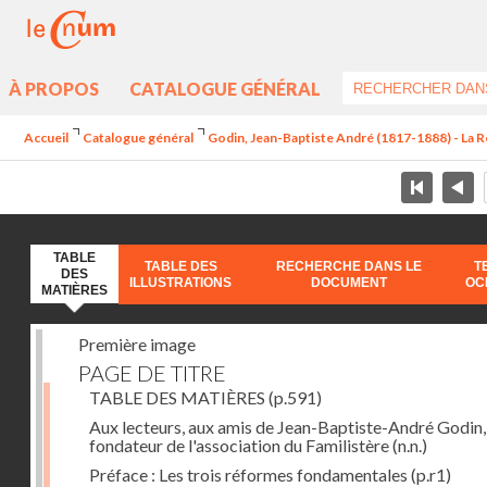
À PROPOS
CATALOGUE GÉNÉRAL
Accueil
Catalogue général
Godin, Jean-Baptiste André (1817-1888) - La Ré
TABLE
TABLE DES
RECHERCHE DANS LE
T
DES
ILLUSTRATIONS
DOCUMENT
OC
MATIÈRES
Première image
PAGE DE TITRE
TABLE DES MATIÈRES
(p.591)
Aux lecteurs, aux amis de Jean-Baptiste-André Godin,
fondateur de l'association du Familistère
(n.n.)
Préface : Les trois réformes fondamentales
(p.r1)