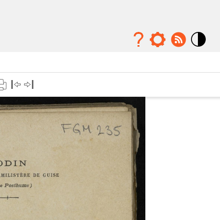
Mode
contraste
élévé