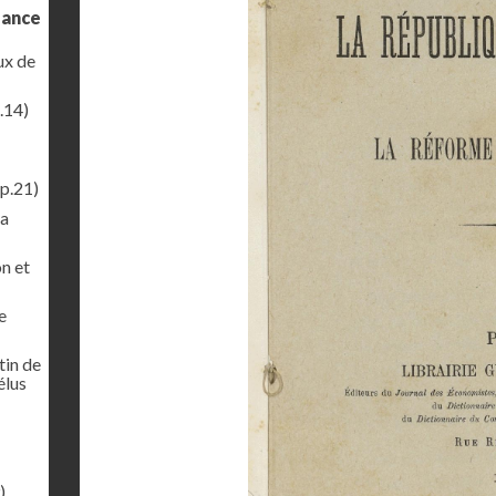
sance
ux de
.14)
p.21)
la
on et
e
tin de
élus
)