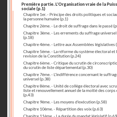
Première partie. L'Organisation vraie de la Puis
sociale
(p.1)
Chapitre 1er. - Principe des droits politiques et socia
la personne humaine
(p.1)
Chapitre 2ème. - Le droit de suffrage dans le passé
(p
Chapitre 3ème. - Les errements du suffrage universel
(p.18)
Chapitre 4ème. - Lettre aux Assemblées législatives
(
Chapitre 5ème. - La réforme du système électoral et 
revision de la Constitution
(p.24)
Chapitre 6ème. - Critique du scrutin de circonscripti
du scrutin de liste départemental
(p.30)
Chapitre 7ème. - L'indifférence concernant le suffrag
universel
(p.38)
Chapitre 8ème. - Unité de collège électoral avec scru
liste et renouvellement annuel de la moitié des corps 
(p.43)
Chapitre 9ème. - Les moyens d'exécution
(p.58)
Chapitre 10ème. - Répartition des voix
(p.63)
Chapitre 11ème. - La durée du mandat législatif
(p.69