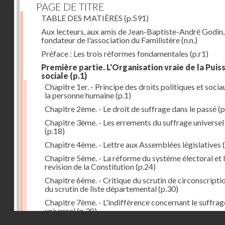
PAGE DE TITRE
TABLE DES MATIÈRES
(p.591)
Aux lecteurs, aux amis de Jean-Baptiste-André Godin,
fondateur de l'association du Familistère
(n.n.)
Préface : Les trois réformes fondamentales
(p.r1)
Première partie. L'Organisation vraie de la Puis
sociale
(p.1)
Chapitre 1er. - Principe des droits politiques et socia
la personne humaine
(p.1)
Chapitre 2ème. - Le droit de suffrage dans le passé
(p
Chapitre 3ème. - Les errements du suffrage universel
(p.18)
Chapitre 4ème. - Lettre aux Assemblées législatives
(
Chapitre 5ème. - La réforme du système électoral et 
revision de la Constitution
(p.24)
Chapitre 6ème. - Critique du scrutin de circonscripti
du scrutin de liste départemental
(p.30)
Chapitre 7ème. - L'indifférence concernant le suffrag
universel
(p.38)
Droits réservés - CNAM
Chapitre 8ème. - Unité de collège électoral avec scru