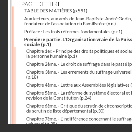
PAGE DE TITRE
TABLE DES MATIÈRES
(p.591)
Aux lecteurs, aux amis de Jean-Baptiste-André Godin,
fondateur de l'association du Familistère
(n.n.)
Préface : Les trois réformes fondamentales
(p.r1)
Première partie. L'Organisation vraie de la Puis
sociale
(p.1)
Chapitre 1er. - Principe des droits politiques et socia
la personne humaine
(p.1)
Chapitre 2ème. - Le droit de suffrage dans le passé
(p
Chapitre 3ème. - Les errements du suffrage universel
(p.18)
Chapitre 4ème. - Lettre aux Assemblées législatives
(
Chapitre 5ème. - La réforme du système électoral et 
revision de la Constitution
(p.24)
Chapitre 6ème. - Critique du scrutin de circonscripti
du scrutin de liste départemental
(p.30)
Chapitre 7ème. - L'indifférence concernant le suffrag
universel
(p.38)
Droits réservés - CNAM
Chapitre 8ème. - Unité de collège électoral avec scru