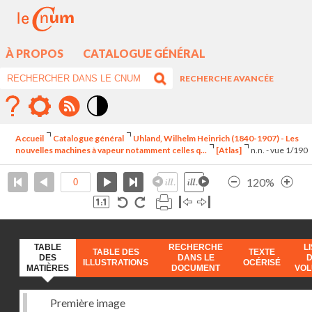
À PROPOS
CATALOGUE GÉNÉRAL
RECHERCHE AVANCÉE
Mode
contraste
Accueil
Catalogue général
Uhland, Wilhelm Heinrich (1840-1907) - Les
élévé
nouvelles machines à vapeur notamment celles q...
[Atlas]
n.n. - vue 1/190
120%
TABLE
RECHERCHE
L
TABLE DES
TEXTE
DES
DANS LE
ILLUSTRATIONS
OCÉRISÉ
MATIÈRES
DOCUMENT
VO
Première image