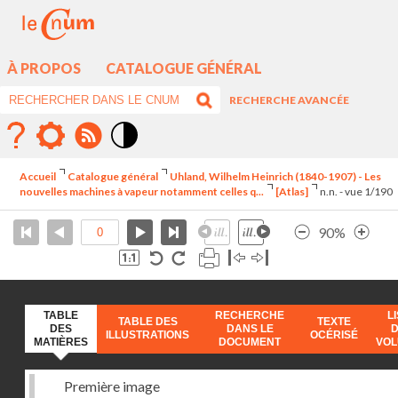
À PROPOS
CATALOGUE GÉNÉRAL
RECHERCHE AVANCÉE
Mode
contraste
Accueil
Catalogue général
Uhland, Wilhelm Heinrich (1840-1907) - Les
élévé
nouvelles machines à vapeur notamment celles q...
[Atlas]
n.n. - vue 1/190
90%
TABLE
RECHERCHE
L
TABLE DES
TEXTE
DES
DANS LE
ILLUSTRATIONS
OCÉRISÉ
MATIÈRES
DOCUMENT
VO
Première image