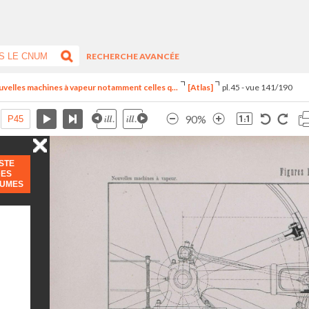
RECHERCHE AVANCÉE
uvelles machines à vapeur notamment celles q...
[Atlas]
pl.45 - vue 141/190
90%
ISTE
DES
LUMES