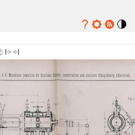
Mode
contraste
élévé