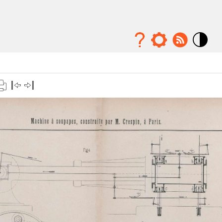
Mode
contraste
élévé