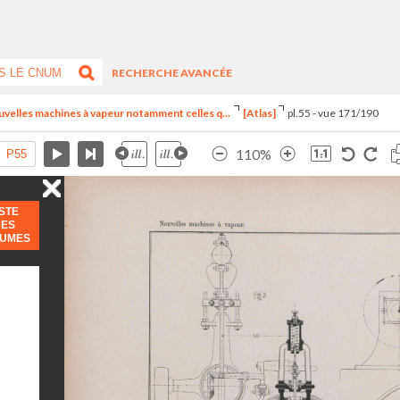
RECHERCHE AVANCÉE
uvelles machines à vapeur notamment celles q...
[Atlas]
pl.55 - vue 171/190
110%
ISTE
DES
LUMES