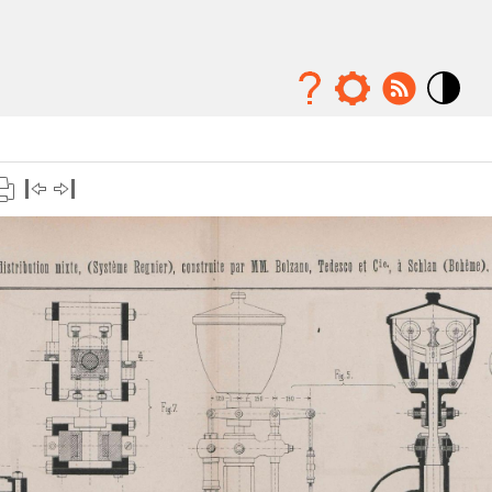
Mode
contraste
élévé