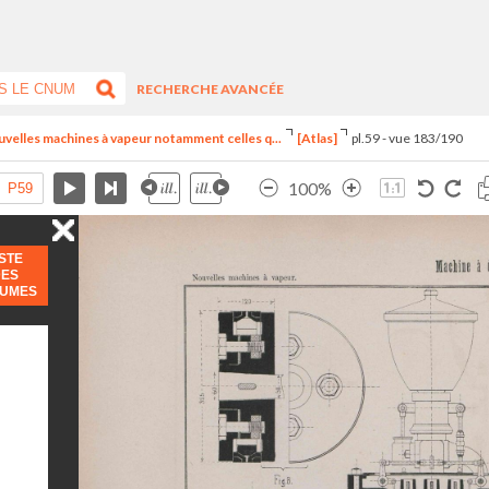
RECHERCHE AVANCÉE
uvelles machines à vapeur notamment celles q...
[Atlas]
pl.59 - vue 183/190
100%
ISTE
DES
LUMES