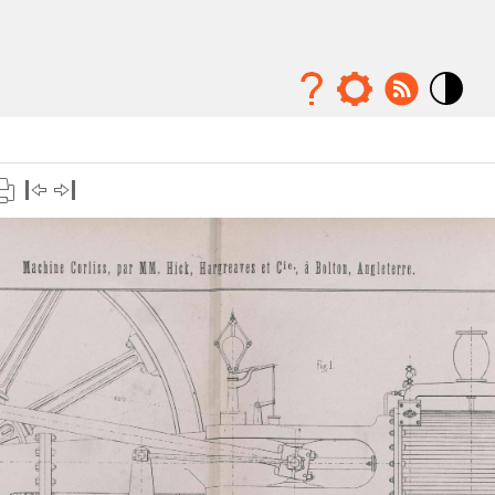
Mode
contraste
élévé