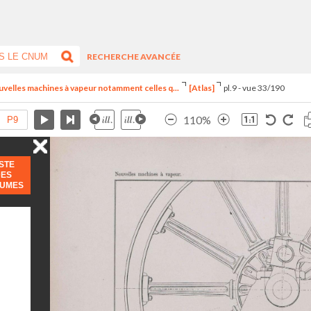
RECHERCHE AVANCÉE
uvelles machines à vapeur notamment celles q...
[Atlas]
pl.9 - vue 33/190
110%
ISTE
DES
LUMES