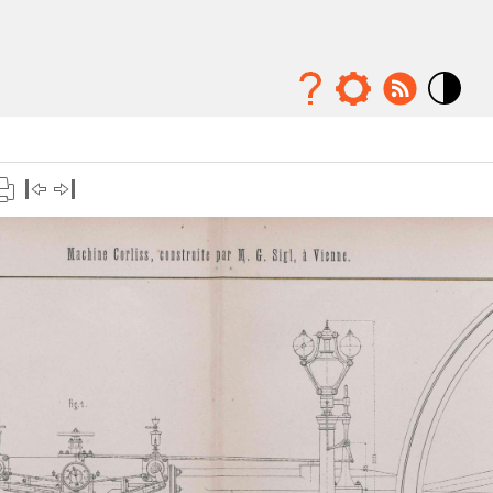
Mode
contraste
élévé