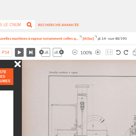
RECHERCHE AVANCÉE
uvelles machines à vapeur notamment celles q...
[Atlas]
pl.14 - vue 48/190
100%
ISTE
DES
LUMES