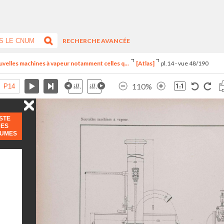
RECHERCHE AVANCÉE
uvelles machines à vapeur notamment celles q...
[Atlas]
pl.14 - vue 48/190
110%
ISTE
DES
LUMES