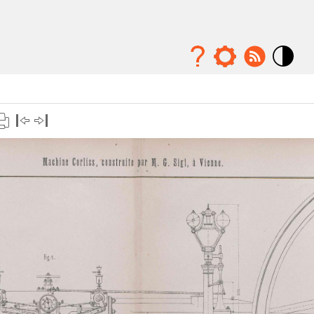
Mode
contraste
élévé