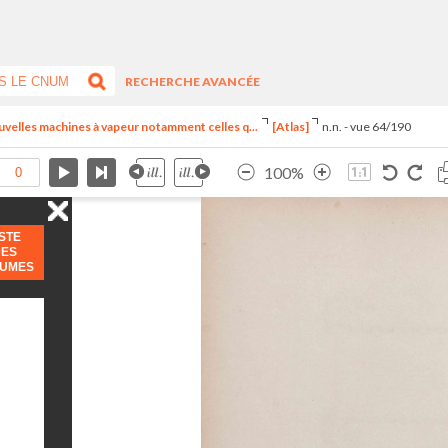
RECHERCHE AVANCÉE
uvelles machines à vapeur notamment celles q...
[Atlas]
n.n. - vue 64/190
100%
ISTE
DES
LUMES