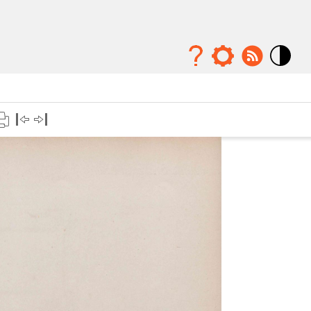
Mode
contraste
élévé