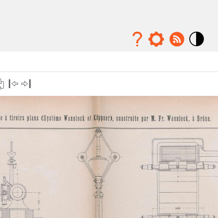
Mode
contraste
élévé