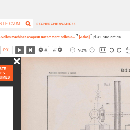
RECHERCHE AVANCÉE
uvelles machines à vapeur notamment celles q...
[Atlas]
pl.31 - vue 99/190
90%
ISTE
DES
LUMES