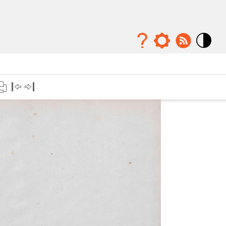
Mode
contraste
élévé