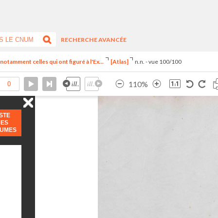
RECHERCHE AVANCÉE
notamment celles qui ont figuré à l'Ex...
[Atlas]
n.n. - vue 100/100
110%
ISTE
DES
LUMES