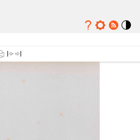
Mode
contraste
élévé