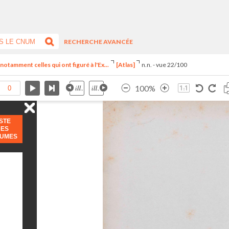
RECHERCHE AVANCÉE
notamment celles qui ont figuré à l'Ex...
[Atlas]
n.n. - vue 22/100
100%
ISTE
DES
LUMES