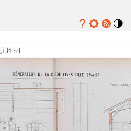
Mode
contraste
élévé