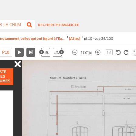
RECHERCHE AVANCÉE
notamment celles qui ont figuré à l'Ex...
[Atlas]
pl.10 - vue 36/100
100%
ISTE
DES
LUMES