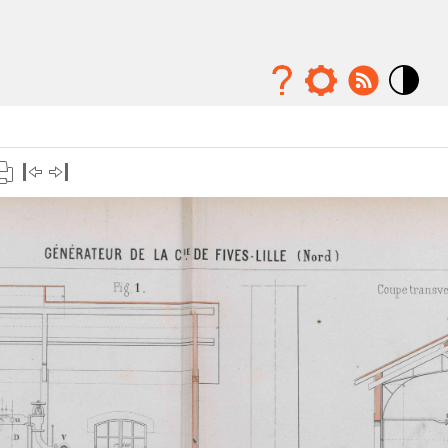
Mode
contraste
élévé