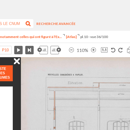
RECHERCHE AVANCÉE
notamment celles qui ont figuré à l'Ex...
[Atlas]
pl.10 - vue 36/100
110%
ISTE
DES
LUMES