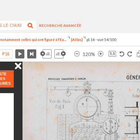
RECHERCHE AVANCÉE
notamment celles qui ont figuré à l'Ex...
[Atlas]
pl.16 - vue 54/100
120%
ISTE
DES
LUMES