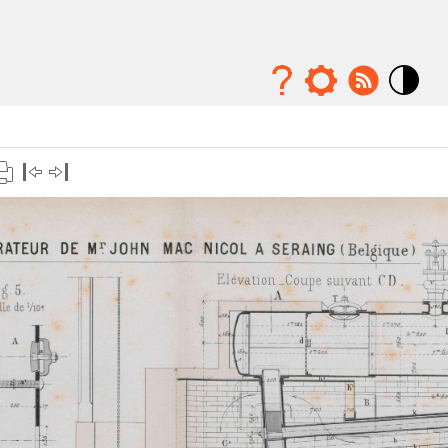
Mode
contraste
élévé