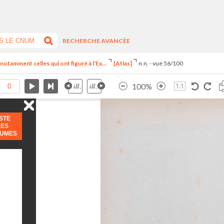
RECHERCHE AVANCÉE
notamment celles qui ont figuré à l'Ex...
[Atlas]
n.n. - vue 56/100
100%
ISTE
DES
LUMES