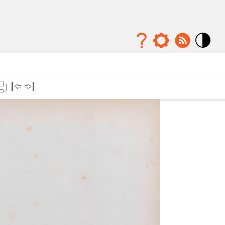
Mode
contraste
élévé