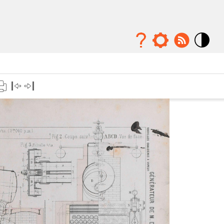
Mode
contraste
élévé