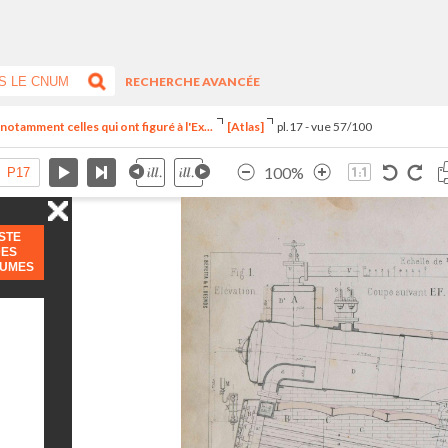
RECHERCHE AVANCÉE
notamment celles qui ont figuré à l'Ex...
[Atlas]
pl.17 - vue 57/100
100%
ISTE
DES
LUMES