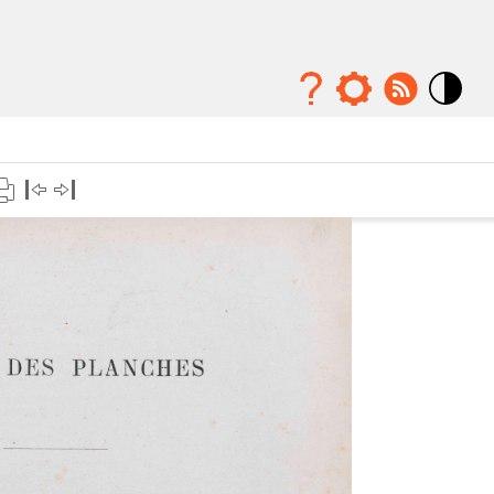
Mode
contraste
élévé