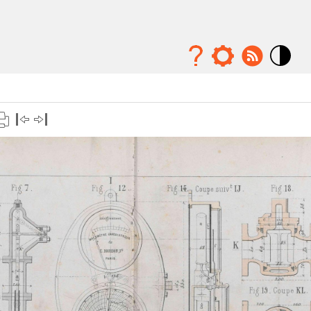
Mode
contraste
élévé