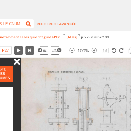
RECHERCHE AVANCÉE
notamment celles qui ont figuré à l'Ex...
[Atlas]
pl.27 - vue 87/100
100%
ISTE
DES
LUMES