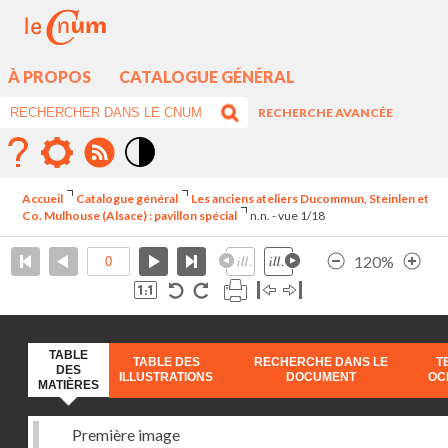
À PROPOS
CATALOGUE GÉNÉRAL
RECHERCHE AVANCÉE
Mode
contraste
Accueil
Catalogue général
Les anciens ateliers Ducommun, Steinlen et
élévé
Co. Mulhouse (Alsace) : pavillon spécial
n.n. - vue 1/18
120%
TABLE
TABLE DES
RECHERCHE DANS LE
T
DES
ILLUSTRATIONS
DOCUMENT
OC
MATIÈRES
Première image