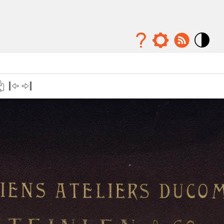
Mode
contraste
élévé