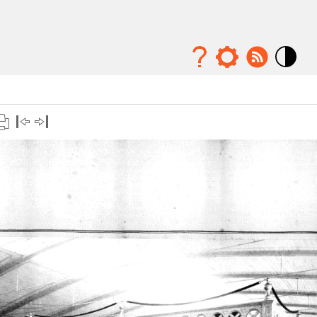
Mode
contraste
élévé