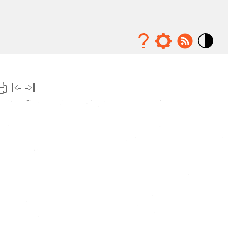
Mode
contraste
élévé