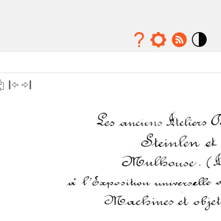
Mode
contraste
élévé