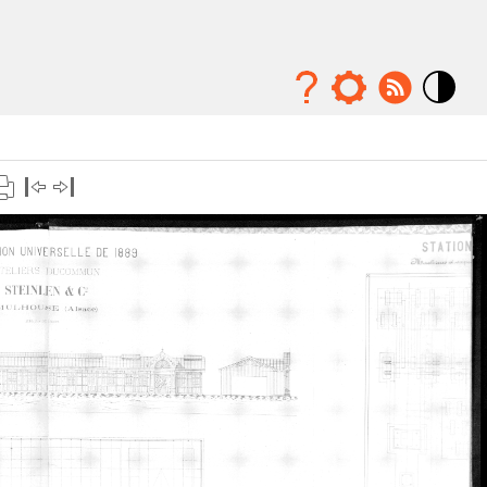
Mode
contraste
élévé