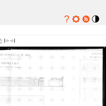
Mode
contraste
élévé