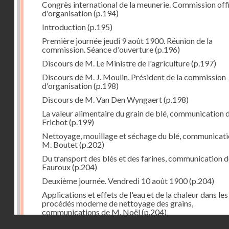
Congrès international de la meunerie. Commission offi
d'organisation
(p.194)
Introduction
(p.195)
Première journée jeudi 9 août 1900. Réunion de la
commission. Séance d'ouverture
(p.196)
Discours de M. Le Ministre de l'agriculture
(p.197)
Discours de M. J. Moulin, Président de la commission
d'organisation
(p.198)
Discours de M. Van Den Wyngaert
(p.198)
La valeur alimentaire du grain de blé, communication 
Frichot
(p.199)
Nettoyage, mouillage et séchage du blé, communicati
M. Boutet
(p.202)
Du transport des blés et des farines, communication 
Fauroux
(p.204)
Deuxième journée. Vendredi 10 août 1900
(p.204)
Applications et effets de l'eau et de la chaleur dans les
procédés moderne de nettoyage des grains,
communications de M. Noël
(p.204)
Droits réservés - CNAM
Vieilles coutumes : moulins banaux, communication de