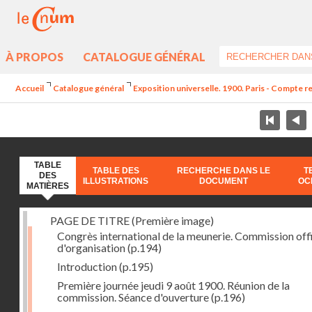
À PROPOS
CATALOGUE GÉNÉRAL
Accueil
Catalogue général
Exposition universelle. 1900. Paris - Compte re
TABLE
TABLE DES
RECHERCHE DANS LE
T
DES
ILLUSTRATIONS
DOCUMENT
OC
MATIÈRES
PAGE DE TITRE (Première image)
Congrès international de la meunerie. Commission offi
d'organisation
(p.194)
Introduction
(p.195)
Première journée jeudi 9 août 1900. Réunion de la
commission. Séance d'ouverture
(p.196)