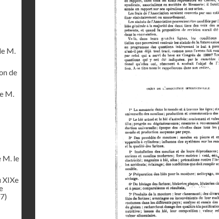
de M.
on de
de M.
 M. le
u XIXe
e
7)