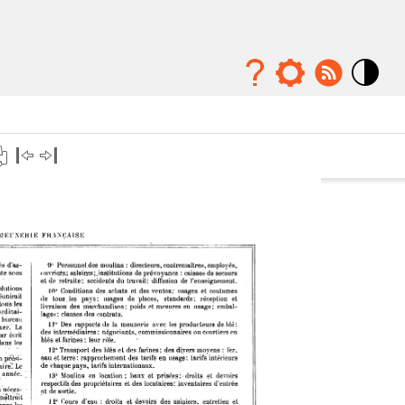
Mode
contraste
élévé