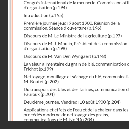
Congrès international de la meunerie. Commission offi
d'organisation
(p.194)
Introduction
(p.195)
Première journée jeudi 9 août 1900. Réunion de la
commission. Séance d'ouverture
(p.196)
Discours de M. Le Ministre de l'agriculture
(p.197)
Discours de M. J. Moulin, Président de la commission
d'organisation
(p.198)
Discours de M. Van Den Wyngaert
(p.198)
La valeur alimentaire du grain de blé, communication 
Frichot
(p.199)
Nettoyage, mouillage et séchage du blé, communicati
M. Boutet
(p.202)
Du transport des blés et des farines, communication 
Fauroux
(p.204)
Deuxième journée. Vendredi 10 août 1900
(p.204)
Applications et effets de l'eau et de la chaleur dans les
procédés moderne de nettoyage des grains,
communications de M. Noël
(p.204)
Droits réservés - CNAM
Vieilles coutumes : moulins banaux, communication de