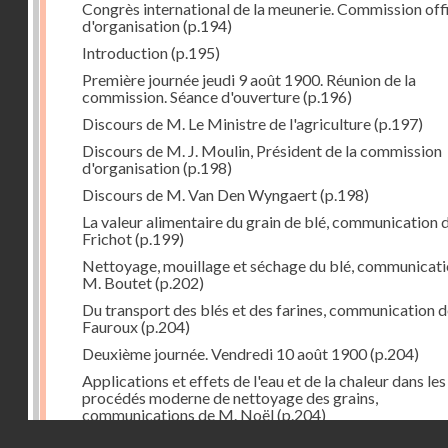
Congrès international de la meunerie. Commission offi
d'organisation
(p.194)
Introduction
(p.195)
Première journée jeudi 9 août 1900. Réunion de la
commission. Séance d'ouverture
(p.196)
Discours de M. Le Ministre de l'agriculture
(p.197)
Discours de M. J. Moulin, Président de la commission
d'organisation
(p.198)
Discours de M. Van Den Wyngaert
(p.198)
La valeur alimentaire du grain de blé, communication 
Frichot
(p.199)
Nettoyage, mouillage et séchage du blé, communicati
M. Boutet
(p.202)
Du transport des blés et des farines, communication 
Fauroux
(p.204)
Deuxième journée. Vendredi 10 août 1900
(p.204)
Applications et effets de l'eau et de la chaleur dans les
procédés moderne de nettoyage des grains,
communications de M. Noël
(p.204)
Droits réservés - CNAM
Vieilles coutumes : moulins banaux, communication de